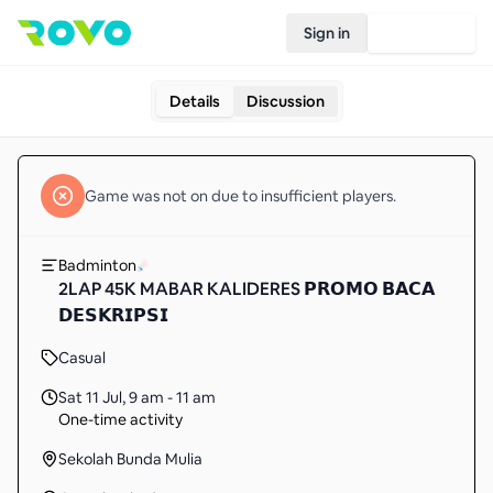
Sign in
Join Rovo
Details
Discussion
Game
was not on due to insufficient
players
.
Badminton
2LAP 45K MABAR KALIDERES 𝗣𝗥𝗢𝗠𝗢 𝗕𝗔𝗖𝗔
𝗗𝗘𝗦𝗞𝗥𝗜𝗣𝗦𝗜
Casual
Sat 11 Jul
,
9 am - 11 am
One-time activity
Sekolah Bunda Mulia