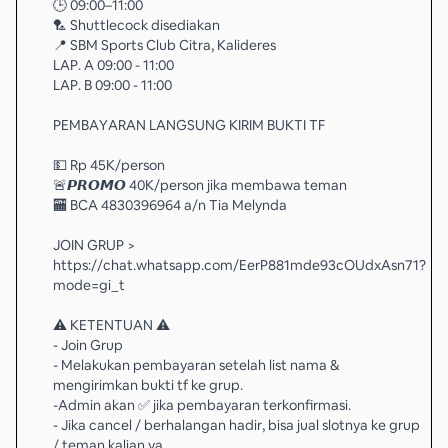
🕒 09:00–11:00
🏸 Shuttlecock disediakan
📍 SBM Sports Club Citra, Kalideres
LAP. A 09:00 - 11:00
LAP. B 09:00 - 11:00
PEMBAYARAN LANGSUNG KIRIM BUKTI TF
💵 Rp 45K/person
🚨𝙋𝙍𝙊𝙈𝙊 40K/person jika membawa teman
🏧 BCA 4830396964 a/n Tia Melynda
JOIN GRUP >
https://chat.whatsapp.com/EerP881mde93cOUdxAsn71?
mode=gi_t⁠
⚠️ KETENTUAN ⚠️
- Join Grup
- Melakukan pembayaran setelah list nama &
mengirimkan bukti tf ke grup.
-Admin akan ✅ jika pembayaran terkonfirmasi.
- Jika cancel / berhalangan hadir, bisa jual slotnya ke grup
/ teman kalian ya.