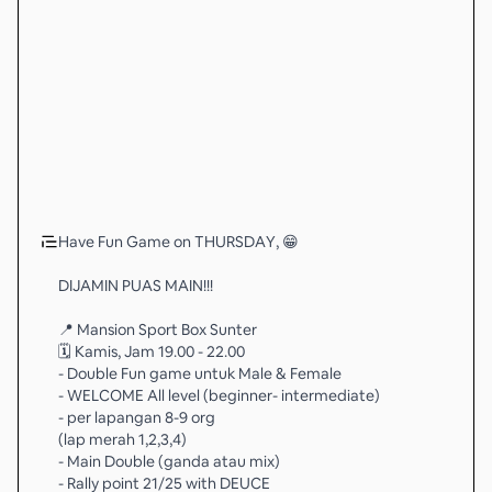
Have Fun Game on THURSDAY, 😁
DIJAMIN PUAS MAIN!!!
📍 Mansion Sport Box Sunter
🗓 Kamis, Jam 19.00 - 22.00
- Double Fun game untuk Male & Female
- WELCOME All level (beginner- intermediate)
- per lapangan 8-9 org
(lap merah 1,2,3,4)
- Main Double (ganda atau mix)
- Rally point 21/25 with DEUCE