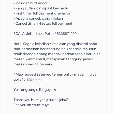
- Include Shuttlecock
- Yang sudah join dipastikan hadir
- First timer full payment di awal ya
- Apabila cancel, wajib infokan
- Cancel di hari H tetap full payment
BCA: Alvielius Louis Putra / 5335571999
Note: Segala kejadian / kelalaian yang dialami pada
saat permainan berlangsung baik sengaja maupun
tidak disengaja yang mengakibatkan segala kerugian
materil / immaterill, merupakan tanggung jawab
masing-masing pemain.
#Mau request reserved temen untuk mabar info ya
guys 😉🤙🏻✨✨✨
Yuk langsung dilist guys 🔥
Thank you buat yang sudah join😜
See you on court guys