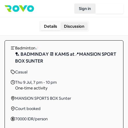
Sign in
Join Rovo
Details
Discussion
Badminton
🏸 BADMINDAY 📆 KAMIS at📍MANSION SPORT
BOX SUNTER
Casual
Thu 9 Jul
,
7 pm - 10 pm
One-time activity
MANSION SPORTS BOX Sunter
Court booked
70000
IDR
/person