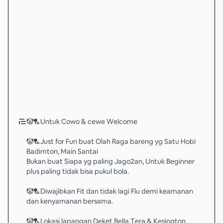
🤡🏸Untuk Cowo & cewe Welcome
🤡🏸Just for Fun buat Olah Raga bareng yg Satu Hobi
Badimton, Main Santai
Bukan buat Siapa yg paling Jago2an, Untuk Beginner
plus paling tidak bisa pukul bola.
🤡🏸Diwajibkan Fit dan tidak lagi Flu demi keamanan
dan kenyamanan bersama.
🤡🏸Lokasi lapangan Deket Bella Tera & Kesington