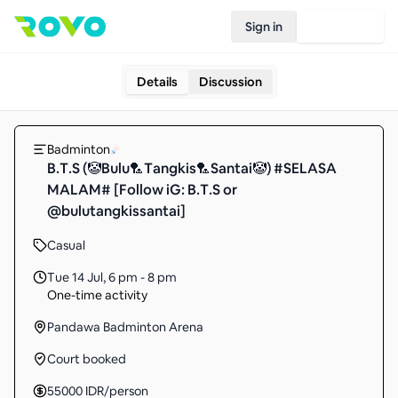
Sign in
Join Rovo
Details
Discussion
Badminton
B.T.S (🤡Bulu🏸Tangkis🏸Santai🤡) #SELASA
MALAM# [Follow iG: B.T.S or
@bulutangkissantai]
Casual
Tue 14 Jul
,
6 pm - 8 pm
One-time activity
Pandawa Badminton Arena
Court booked
55000
IDR
/person