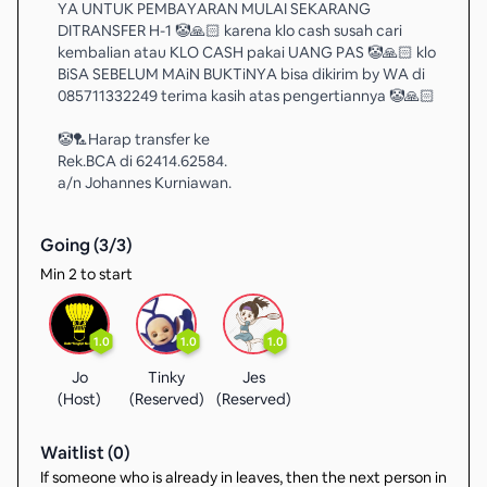
YA UNTUK PEMBAYARAN MULAI SEKARANG
DITRANSFER H-1 🤡🙏🏻 karena klo cash susah cari
kembalian atau KLO CASH pakai UANG PAS 🤡🙏🏻 klo
BiSA SEBELUM MAiN BUKTiNYA bisa dikirim by WA di
085711332249 terima kasih atas pengertiannya 🤡🙏🏻
🤡🏸Harap transfer ke
Rek.BCA di 62414.62584.
a/n Johannes Kurniawan.
Going (
3
/
3
)
Min 2 to start
1.0
1.0
1.0
Jo
Tinky
Jes
(Host)
(Reserved)
(Reserved)
Waitlist (
0
)
If someone who is already in leaves, then the next person in