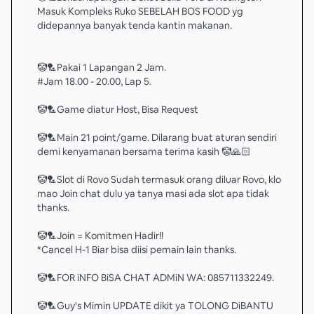
Masuk Kompleks Ruko SEBELAH BOS FOOD yg
didepannya banyak tenda kantin makanan.
🤡🏸Pakai 1 Lapangan 2 Jam.
#Jam 18.00 - 20.00, Lap 5.
🤡🏸Game diatur Host, Bisa Request
🤡🏸Main 21 point/game. Dilarang buat aturan sendiri
demi kenyamanan bersama terima kasih 🤡🙏🏻
🤡🏸Slot di Rovo Sudah termasuk orang diluar Rovo, klo
mao Join chat dulu ya tanya masi ada slot apa tidak
thanks.
🤡🏸Join = Komitmen Hadir!!
*Cancel H-1 Biar bisa diisi pemain lain thanks.
🤡🏸FOR iNFO BiSA CHAT ADMiN WA: 085711332249.
🤡🏸Guy's Mimin UPDATE dikit ya TOLONG DiBANTU