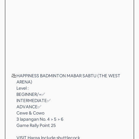
HAPPINESS BADMINTON MABAR SABTU (THE WEST
ARENA)
Level :
BEGINNER/+✅
INTERMEDIATE✅
ADVANCE✅
Cewe & Cowo
3 lapangan No. 4 > 5 > 6
Game Rally Point 25
VISIT Harga Include shuttlecock