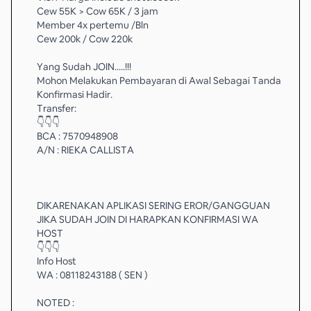
Cew 55K > Cow 65K / 3 jam
Member 4x pertemu /Bln
Cew 200k / Cow 220k
Yang Sudah JOIN.....!!!
Mohon Melakukan Pembayaran di Awal Sebagai Tanda
Konfirmasi Hadir.
Transfer:
👇👇👇
BCA : 7570948908
A/N : RIEKA CALLISTA
DIKARENAKAN APLIKASI SERING EROR/GANGGUAN
JIKA SUDAH JOIN DI HARAPKAN KONFIRMASI WA
HOST
👇👇👇
Info Host
WA : 08118243188 ( SEN )
NOTED :