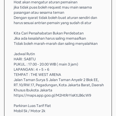
Host akan mengatur aturan pemainan
jika tidak puas boleh request mau main sesama
pasangan atau sesama teman
Dengan syarat tidak boleh buat aturan sendiri dan
harus sesuai antrian pemain yang sudah di atur
Kita Cari Persahabatan Bukan Perdebatan
Jika ada kesalahan harus saling memaafkan
Tidak boleh marah-marah dan saling menyalahkan
Jadwal Rutin
HARI : SABTU
PUKUL. : 17.00 - 20.00 WIB ( main 3 jam)
LAPANGAN : 4 > 5 > 6
TEMPAT : THE WEST ARENA
Jalan Taman Surya 5 Jalan Taman Anyelir 2 Blok EE,
RT.10/RW.17, Pegadungan, Kota Jakarta Barat, Daerah
Khusus Ibukota Jakarta
https://maps.app.goo.gl/M2HtRrYisKtLB6cW9
Parkiran Luas Tarif Flat
Mobil 5k / Motor 2k