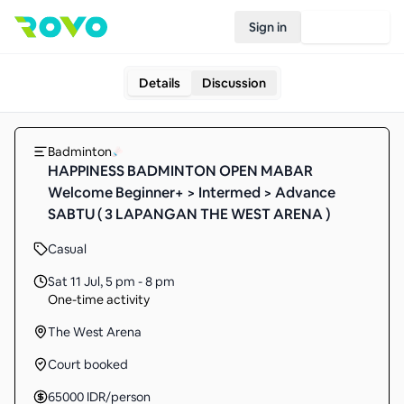
Sign in
Join Rovo
Details
Discussion
Badminton
HAPPINESS BADMINTON OPEN MABAR
Welcome Beginner+ > Intermed > Advance
SABTU ( 3 LAPANGAN THE WEST ARENA )
Casual
Sat 11 Jul
,
5 pm - 8 pm
One-time activity
The West Arena
Court booked
65000
IDR
/person