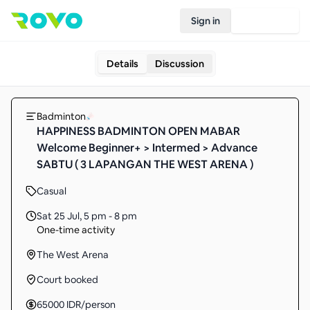
Sign in
Join Rovo
Details
Discussion
Badminton
HAPPINESS BADMINTON OPEN MABAR
Welcome Beginner+ > Intermed > Advance
SABTU ( 3 LAPANGAN THE WEST ARENA )
Casual
Sat 25 Jul
,
5 pm - 8 pm
One-time activity
The West Arena
Court booked
65000
IDR
/person