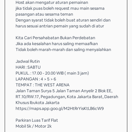
Host akan mengatur aturan pemainan
jika tidak puas boleh request mau main sesama
pasangan atau sesama teman
Dengan syarat tidak boleh buat aturan sendiri dan
harus sesuai antrian pemain yang sudah di atur
Kita Cari Persahabatan Bukan Perdebatan
Jika ada kesalahan harus saling memaafkan
Tidak boleh marah-marah dan saling menyalahkan
Jadwal Rutin
HARI : SABTU
PUKUL. : 17.00 - 20.00 WIB ( main 3 jam)
LAPANGAN : 4 > 5 > 6
TEMPAT : THE WEST ARENA
Jalan Taman Surya 5 Jalan Taman Anyelir 2 Blok EE,
RT.10/RW.17, Pegadungan, Kota Jakarta Barat, Daerah
Khusus Ibukota Jakarta
https://maps.app.goo.gl/M2HtRrYisKtLB6cW9
Parkiran Luas Tarif Flat
Mobil 5k / Motor 2k