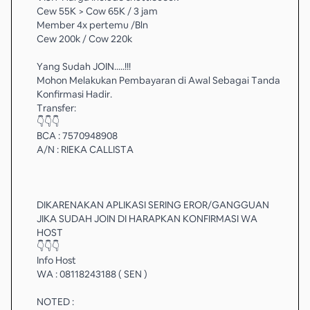
Cew 55K > Cow 65K / 3 jam
Member 4x pertemu /Bln
Cew 200k / Cow 220k
Yang Sudah JOIN.....!!!
Mohon Melakukan Pembayaran di Awal Sebagai Tanda
Konfirmasi Hadir.
Transfer:
👇👇👇
BCA : 7570948908
A/N : RIEKA CALLISTA
DIKARENAKAN APLIKASI SERING EROR/GANGGUAN
JIKA SUDAH JOIN DI HARAPKAN KONFIRMASI WA
HOST
👇👇👇
Info Host
WA : 08118243188 ( SEN )
NOTED :