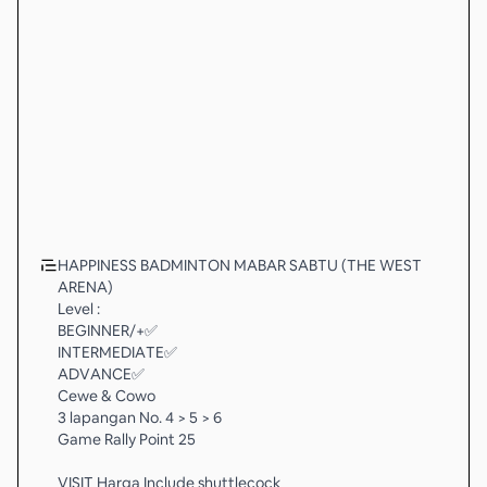
HAPPINESS BADMINTON MABAR SABTU (THE WEST
ARENA)
Level :
BEGINNER/+✅
INTERMEDIATE✅
ADVANCE✅
Cewe & Cowo
3 lapangan No. 4 > 5 > 6
Game Rally Point 25
VISIT Harga Include shuttlecock