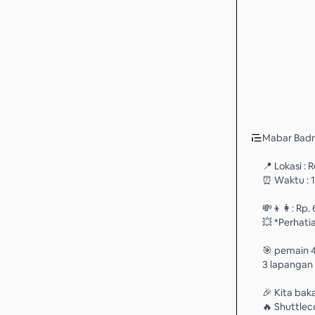
Mabar Badm
📍 Lokasi :
⏰ Waktu : 1
💸👦👩: Rp.
💥 *Perhati
🎯 pemain 
3 lapangan
🎉 Kita bak
🔥 Shuttleco