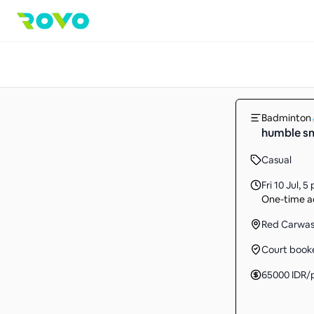
Badminton
humble s
Casual
Fri 10 Jul
,
5 
One-time ac
Red Carwa
Court book
65000
IDR
/