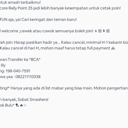
untuk smash terbaikmu!
core Rally Point 25 jadi lebih banyak kesempatan untuk cetak poin!
FUN aja, ya! Cari keringat dan teman baru!
l welcome ,cewek atau cowok semuanya boleh join! 👦🏼👩🏼
ah join: Harap pastikan hadir ya… Kalau cancel, minimal H-1 kabarin bi
Kalau cancel di hari H, mohon maaf harus tetap full payment 🙏
ran:Transfer ke *BCA*
lily
ng: 198-040-7591
wa yaa : 082211110338
nting!* Hanya yang ada di list mabar yang bisa main. Mohon pengertian
h banyak, Sobat Smashers!
ok Bulu* 🏸🔥✨