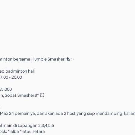
inton bersama Humble Smasher! 🏸✨
 Red badminton hall
7.00 - 20.00
 65.000
an, Sobat Smashers!* 💥
4
 Max 24 pemain ya, dan akan ada 2 host yang siap mendampingi kalia
al main di Lapangan 2,3,4,5,6
ck: * alba * atau setara