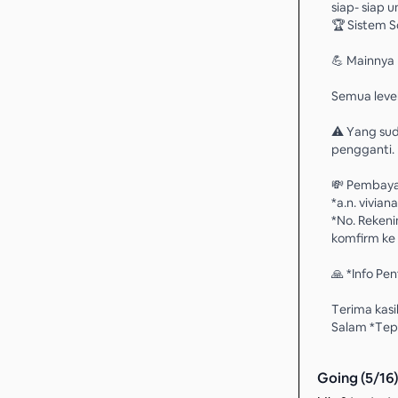
siap- siap 
🏆 Sistem S
💪 Mainnya 
Semua leve
⚠️ Yang sud
pengganti. 
💸 Pembaya
*a.n. viviana 
*No. Rekeni
komfirm ke 
🙏 *Info Pe
Terima kasi
Salam *Tep
Going (
5
/
16
)