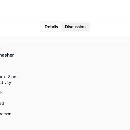
Details
Discussion
masher
pm - 8 pm
tivity
sh
ed
person