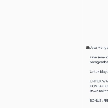
Jasa Menga
saya senan
mengemba
Untuk biaya
UNTUK WAK
KONTAK K
Bawa Raket 
BONUS : F