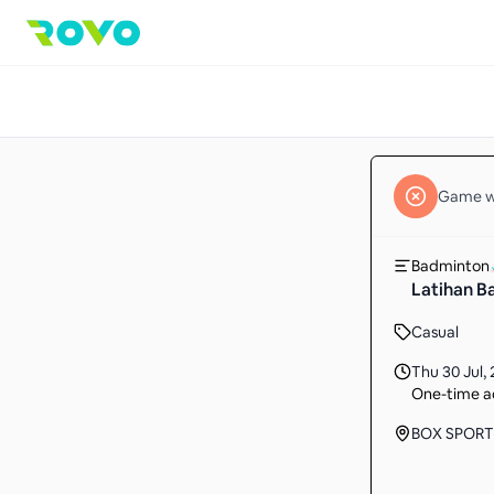
Game
w
Badminton
Latihan B
Casual
Thu 30 Jul
,
One-time ac
BOX SPORT