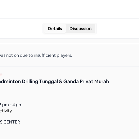
Details
Discussion
as not on due to insufficient
players
.
adminton Drilling Tunggal & Ganda Privat Murah
2 pm - 4 pm
tivity
S CENTER