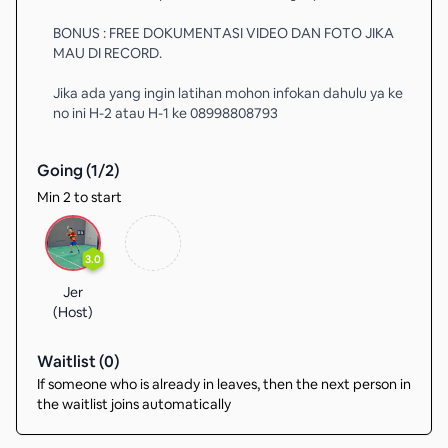
BONUS : FREE DOKUMENTASI VIDEO DAN FOTO JIKA
MAU DI RECORD.
Jika ada yang ingin latihan mohon infokan dahulu ya ke
no ini H-2 atau H-1 ke 08998808793
Going (
1
/
2
)
Min 2 to start
3.0
Jer
(Host)
Waitlist (
0
)
If someone who is already in leaves, then the next person in
the waitlist joins automatically