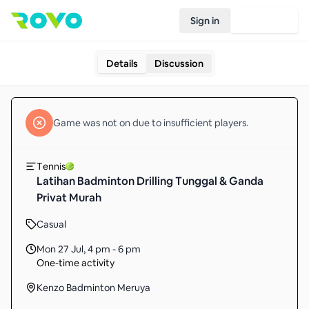
Sign in
Join Rovo
Details
Discussion
Game
was not on due to insufficient
players
.
Tennis
Latihan Badminton Drilling Tunggal & Ganda
Privat Murah
Casual
Mon 27 Jul
,
4 pm - 6 pm
One-time activity
Kenzo Badminton Meruya