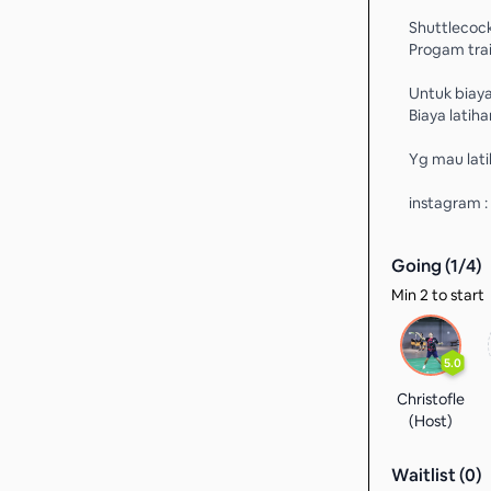
Shuttlecock
Progam trai
Untuk biaya
Biaya lati
Yg mau lati
instagram 
Going (
1
/
4
)
Min 2 to start
5.0
Christofle
(Host)
Waitlist (
0
)