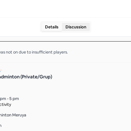
Details
Discussion
as not on due to insufficient
players
.
adminton (Private/Grup)
 pm - 5 pm
tivity
inton Meruya
n