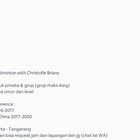
dminton with Christofle Brians
uk private & grup (grup maks 4org)
a umur dan level
rience :
016-2017
China 2017-2020
rta - Tangerang
an bisa request jam dan lapangan lain jg (chat ke WA)