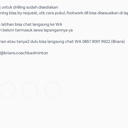
 untuk drilling sudah disediakan
ning bisa by request, utk cara pukul, footwork dll bisa disesuaikan di 
 latihan bisa chat langsung ke WA
han belum termasuk sewa lapangannya ya
han atau tanya2 dulu bisa langsung chat WA 0851 9001 9922 (Brians)
: @brians.coachbadminton