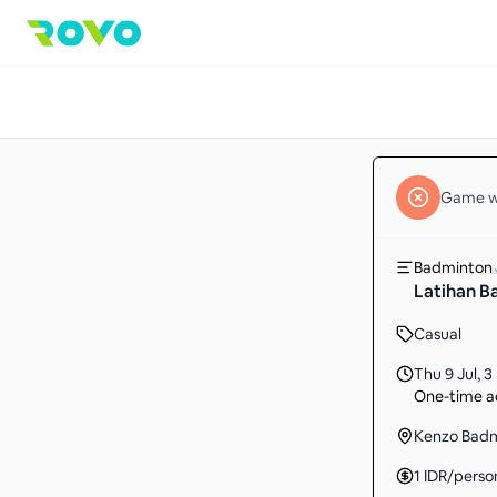
Game
w
Badminton
Latihan B
Casual
Thu 9 Jul
,
3
One-time ac
Kenzo Badm
1
IDR
/perso