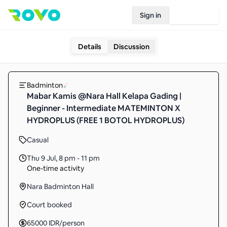
Sign in
Join Rovo
Details
Discussion
Badminton
Mabar Kamis @Nara Hall Kelapa Gading |
Beginner - Intermediate MATEMINTON X
HYDROPLUS (FREE 1 BOTOL HYDROPLUS)
Casual
Thu 9 Jul
,
8 pm - 11 pm
One-time activity
Nara Badminton Hall
Court booked
65000
IDR
/person