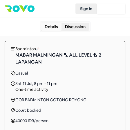
Sign in
Join Rovo
Details
Discussion
Badminton
MABAR MALMINGAN 🏸 ALL LEVEL 🏸 2
LAPANGAN
Casual
Sat 11 Jul
,
8 pm - 11 pm
One-time activity
GOR BADMINTON GOTONG ROYONG
Court booked
40000
IDR
/person