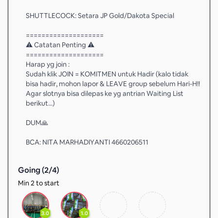
SHUTTLECOCK: Setara JP Gold/Dakota Special
====================
⚠ Catatan Penting ⚠
====================
Harap yg join :
Sudah klik JOIN = KOMITMEN untuk Hadir (kalo tidak
bisa hadir, mohon lapor & LEAVE group sebelum Hari-H!!
Agar slotnya bisa dilepas ke yg antrian Waiting List
berikut...)
DUM🙏
BCA: NITA MARHADIYANTI 4660206511
Going (
2
/
4
)
Min 2 to start
3.0
1.0