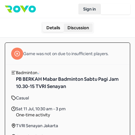
Sign in
Join Rovo
Details
Discussion
Game
was not on due to insufficient
players
.
Badminton
PB BERKAH Mabar Badminton Sabtu Pagi Jam
10.30-15 TVRI Senayan
Casual
Sat 11 Jul
,
10:30 am - 3 pm
One-time activity
TVRI Senayan Jakarta