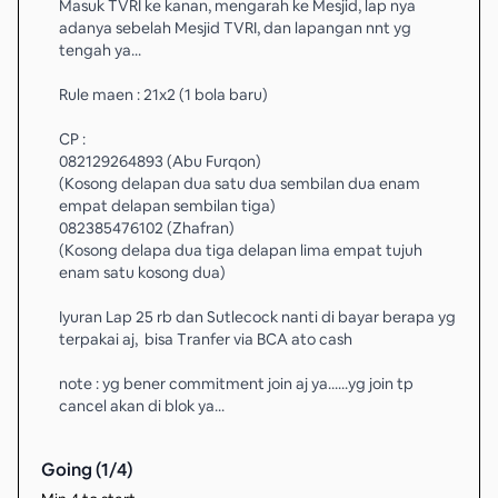
Masuk TVRI ke kanan, mengarah ke Mesjid, lap nya
adanya sebelah Mesjid TVRI, dan lapangan nnt yg
tengah ya...
Rule maen : 21x2 (1 bola baru)
CP :
082129264893 (Abu Furqon)
(Kosong delapan dua satu dua sembilan dua enam
empat delapan sembilan tiga)
082385476102 (Zhafran)
(Kosong delapa dua tiga delapan lima empat tujuh
enam satu kosong dua)
Iyuran Lap 25 rb dan Sutlecock nanti di bayar berapa yg
terpakai aj, bisa Tranfer via BCA ato cash
note : yg bener commitment join aj ya......yg join tp
cancel akan di blok ya...
Going (
1
/
4
)