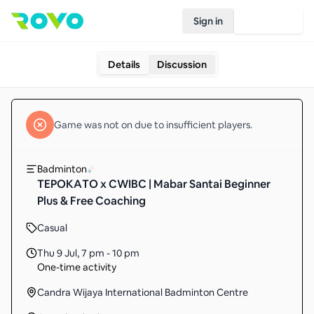
Sign in
Join Rovo
Details
Discussion
Game
was not on due to insufficient
players
.
Badminton
TEPOKATO x CWIBC | Mabar Santai Beginner
Plus & Free Coaching
Casual
Thu 9 Jul
,
7 pm - 10 pm
One-time activity
Candra Wijaya International Badminton Centre