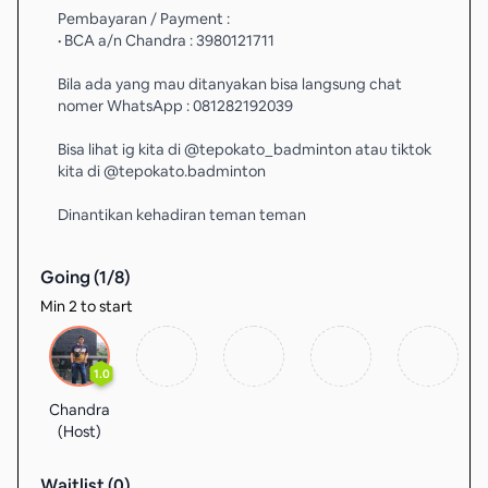
Pembayaran / Payment :
• BCA a/n Chandra : 3980121711
Bila ada yang mau ditanyakan bisa langsung chat
nomer WhatsApp : 081282192039
Bisa lihat ig kita di @tepokato_badminton atau tiktok
kita di @tepokato.badminton
Dinantikan kehadiran teman teman
Going (
1
/
8
)
Min 2 to start
1.0
Chandra
(Host)
Waitlist (
0
)